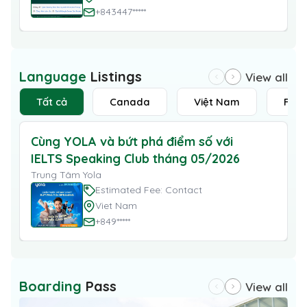
+843447*****
Language
Listings
View all
Tất cả
Canada
Việt Nam
Fran
Cùng YOLA và bứt phá điểm số với
IELTS Speaking Club tháng 05/2026
Trung Tâm Yola
Estimated Fee: Contact
Viet Nam
+849*****
Boarding
Pass
View all