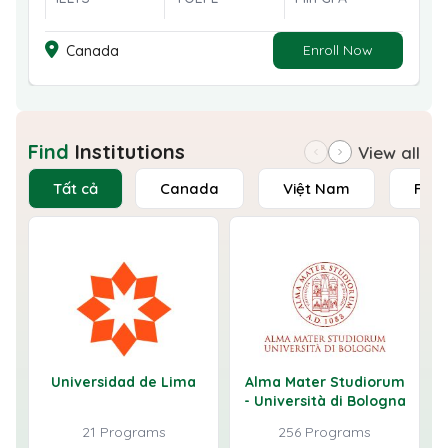
Enroll Now
Canada
Find
Institutions
View all
Tất cả
Canada
Việt Nam
Fran
Universidad de Lima
Alma Mater Studiorum
- Università di Bologna
21 Programs
256 Programs