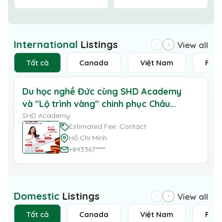
International
Listings
View all
Tất cả
Canada
Việt Nam
Fran
Du học nghề Đức cùng SHD Academy
và "Lộ trình vàng" chinh phục Châu
Âu cho 2K8
SHD Academy
Estimated Fee: Contact
Hồ Chí Minh
+843367*****
Domestic
Listings
View all
Tất cả
Canada
Việt Nam
Fran