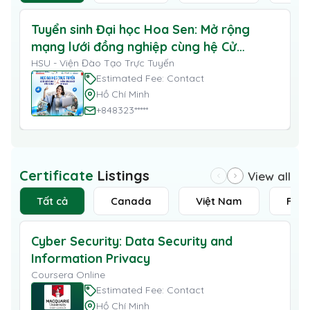
Tuyển sinh Đại học Hoa Sen: Mở rộng
mạng lưới đồng nghiệp cùng hệ Cử
nhân Trực tuyến
HSU - Viện Đào Tạo Trực Tuyến
Estimated Fee: Contact
Hồ Chí Minh
+848323*****
Certificate
Listings
View all
Tất cả
Canada
Việt Nam
Fran
Cyber Security: Data Security and
Information Privacy
Coursera Online
Estimated Fee: Contact
Hồ Chí Minh