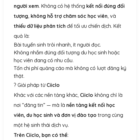
người xem
. Không có hệ thống
kết nối đúng đối
tượng
,
không hỗ trợ chăm sóc học viên
, và
thiếu dữ liệu phân tích
để tối ưu chiến dịch.
Kết
quả là:
Bài tuyển sinh trôi nhanh, ít người đọc.
Không nhắm đúng đối tượng du học sinh hoặc
học viên đang có nhu cầu.
Tốn chi phí quảng cáo mà không có lượt đăng ký
thật.
? Giải pháp từ
Ciiclo
Khác với các nền tảng khác,
Ciiclo
không chỉ là
nơi “đăng tin” — mà là
nền tảng kết nối học
viên, du học sinh và đơn vị đào tạo
trong cùng
một hệ sinh thái dịch vụ.
Trên Ciiclo, bạn có thể: