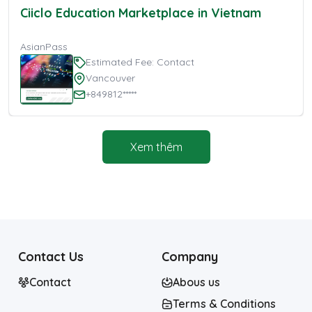
Ciiclo Education Marketplace in Vietnam
AsianPass
Estimated Fee: Contact
Vancouver
+849812*****
Xem thêm
Contact Us
Company
Contact
Abous us
Terms & Conditions