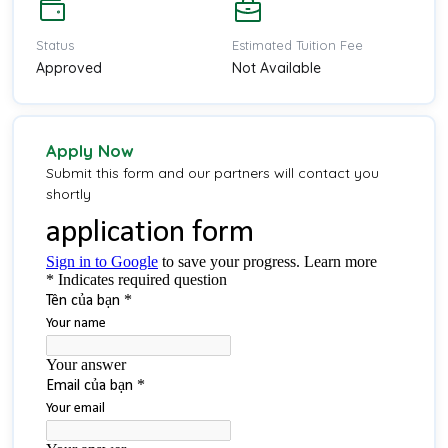
Status
Estimated Tuition Fee
Approved
Not Available
Apply Now
Submit this form and our partners will contact you
shortly