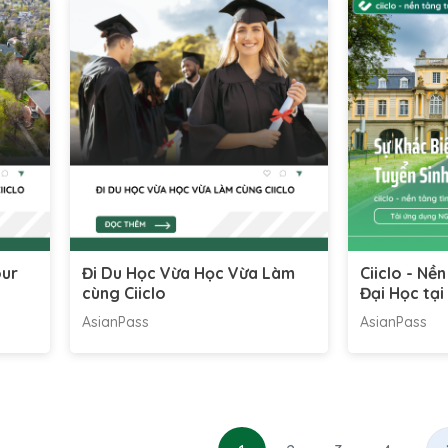
our
Đi Du Học Vừa Học Vừa Làm
Ciiclo - Nề
cùng Ciiclo
Đại Học tại
AsianPass
AsianPass