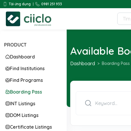
Tải ứng dụng
0981 251 933
PRODUCT
Available Bo
Dashboard
Dashboard
Boarding Pass
Find Institutions
Find Programs
Boarding Pass
INT Listings
DOM Listings
Certificate Listings