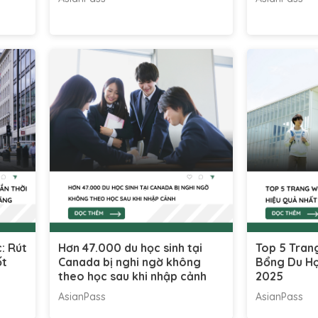
c: Rút
Hơn 47.000 du học sinh tại
Top 5 Tran
ốt
Canada bị nghi ngờ không
Bổng Du Họ
theo học sau khi nhập cảnh
2025
AsianPass
AsianPass