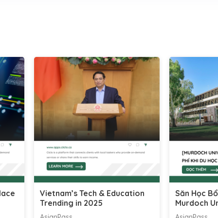
lace
Vietnam’s Tech & Education
Săn Học Bổ
Trending in 2025
Murdoch Un
AsianPass
AsianPass