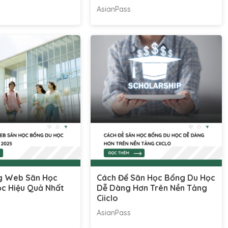
AsianPass
g Web Săn Học
Cách Để Săn Học Bổng Du Học
c Hiệu Quả Nhất
Dễ Dàng Hơn Trên Nền Tảng
Ciiclo
AsianPass