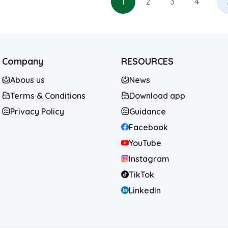
1
2
3
4
Company
RESOURCES
Abous us
News
Terms & Conditions
Download app
Privacy Policy
Guidance
Facebook
YouTube
Instagram
TikTok
LinkedIn