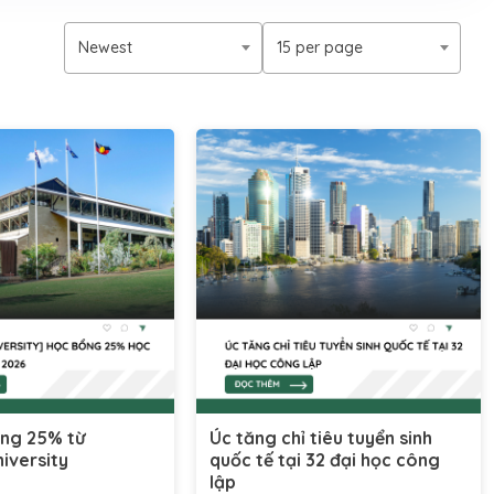
Newest
15 per page
ng 25% từ
Úc tăng chỉ tiêu tuyển sinh
iversity
quốc tế tại 32 đại học công
lập