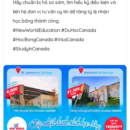
Hãy chuẩn bị hồ sơ sớm, tìm hiểu kỹ điều kiện và
liên hệ đơn vị tư vấn uy tín để tăng tỷ lệ nhận
học bổng thành công.
#NewWorldEducation #DuHocCanada
#HocBongCanada #VisaCanada
#StudyInCanada