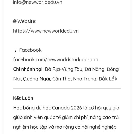
info@newworldedu.vn
🌐 Website:
https://www.newworldedu.vn
📱 Facebook:
facebook.com/newworldstudyabroad
Chi nhánh tại:
Bà Rịa-Vũng Tàu, Đà Nẵng, Đồng
Nai, Quảng Ngãi, Cần Thơ, Nha Trang, Đắk Lắk
Kết Luận
Học bổng du học Canada 2026 là cơ hội quý giá
giúp sinh viên quốc tế giảm chi phí, nâng cao trải
nghiệm học tập và mở rộng cơ hội nghề nghiệp.