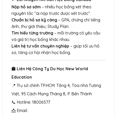
Nộp hồ sơ sớm
– nhiều học bổng xét theo
nguyên tắc “ai nộp trước được xét trước”.
Chuẩn bị hồ sơ kỹ càng
– GPA, chứng chỉ tiếng
Anh, thư giới thiệu, Study Plan.
Tìm hiểu từng trường
– mỗi trường có yêu cầu
và giá trị học bổng khác nhau.
Liên hệ tư vấn chuyên nghiệp
– giúp tối ưu hồ
sơ, tăng cơ hội nhận học bổng.
🏫 Liên Hệ Công Ty Du Học New World
Education
📍 Trụ sở chính TP.HCM: Tầng 4, Tòa nhà Tường
Việt, 95 Cách Mạng Tháng 8, P. Bến Thành
📞 Hotline: 18006577
📩 Email: