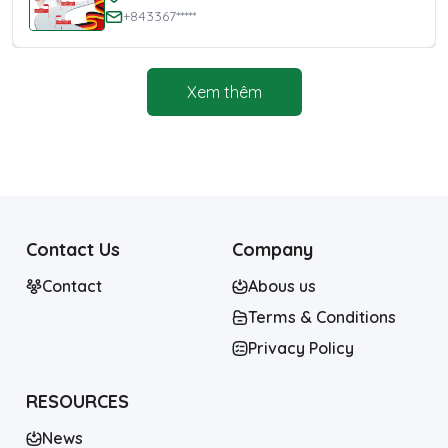
+843367*****
Xem thêm
Contact Us
Company
Contact
Abous us
Terms & Conditions
Privacy Policy
RESOURCES
News