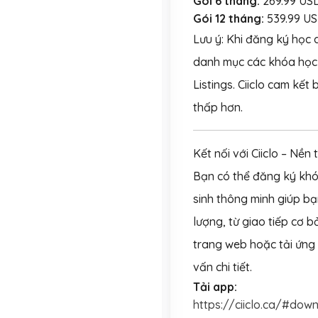
Gói 6 tháng:
269.99 US
Gói 12 tháng:
539.99 U
Lưu ý:
Khi đăng ký học q
danh mục các khóa học 
Listings. Ciiclo cam kết
thấp hơn.
Kết nối với Ciiclo – Nền
Bạn có thể đăng ký khó
sinh thông minh giúp b
lượng, từ giao tiếp cơ 
trang web hoặc tải ứng 
vấn chi tiết.
Tải app:
https://ciiclo.ca/#dow