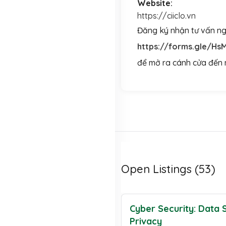
Website:
https://ciiclo.vn
Đăng ký nhận tư vấn ng
https://forms.gle/H
để mở ra cánh cửa đến n
Open Listings (53)
Cyber Security: Data 
Privacy