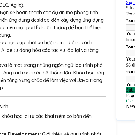
LC, Agile).
Bạn sẽ hoàn thành các dự án mô phỏng tình
 triển ứng dụng desktop đến xây dựng ứng dụng
ạo nên một portfolio ấn tượng để bạn thể hiện
dụng.
óa học cập nhật xu hướng mới bằng cách
I để tự động hóa các tác vụ lặp lại và tăng
va là một trong những ngôn ngữ lập trình phổ
 rộng rãi trong các hệ thống lớn. Khóa học này
ền tảng vững chắc để làm việc với Java trong
p.
sinh
khóa học, đi từ các khái niệm cơ bản đến
ware Development:
Giới thiệu về quy trình phát