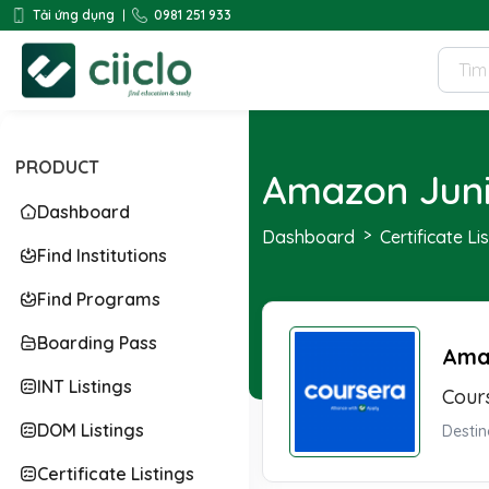
Tải ứng dụng
0981 251 933
PRODUCT
Amazon Junio
Dashboard
Dashboard
Certificate Li
Find Institutions
Find Programs
Boarding Pass
Amaz
INT Listings
Cour
DOM Listings
Destin
Certificate Listings