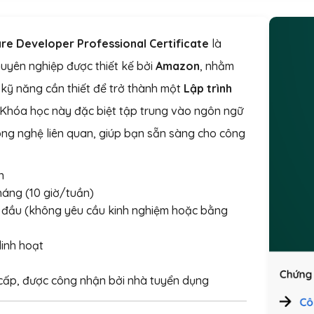
e Developer Professional Certificate
là
huyên nghiệp được thiết kế bởi
Amazon
, nhằm
 kỹ năng cần thiết để trở thành một
Lập trình
 Khóa học này đặc biệt tập trung vào ngôn ngữ
ng nghệ liên quan, giúp bạn sẵn sàng cho công
n
áng (10 giờ/tuần)
 đầu (không yêu cầu kinh nghiệm hoặc bằng
linh hoạt
ấp, được công nhận bởi nhà tuyển dụng