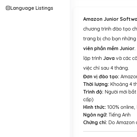
Language Listings
Amazon Junior Softwar
chương trình đào tạo c
trang bị cho bạn những
viên phần mềm Junior
.
lập trình
Java
và các cô
việc chỉ sau 4 tháng.
Đơn vị đào tạo:
Amazo
Thời lượng:
Khoảng 4 th
Trình độ:
Người mới bắt
cấp)
Hình thức:
100% online, 
Ngôn ngữ:
Tiếng Anh
Chứng chỉ:
Do Amazon c