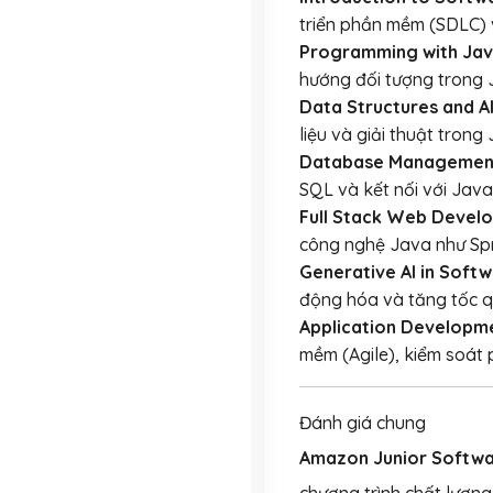
triển phần mềm (SDLC) 
Programming with Jav
hướng đối tượng trong 
Data Structures and A
liệu và giải thuật trong 
Database Management
SQL và kết nối với Java
Full Stack Web Devel
công nghệ Java như Spr
Generative AI in Soft
động hóa và tăng tốc qu
Application Developm
mềm (Agile), kiểm soát p
Đánh giá chung
Amazon Junior Softwar
chương trình chất lượng