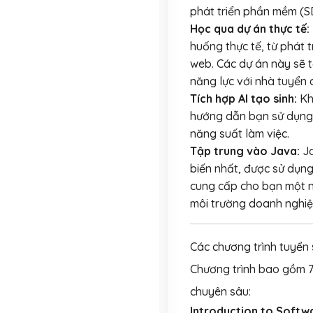
phát triển phần mềm (SD
Học qua dự án thực tế:
huống thực tế, từ phát
web. Các dự án này sẽ t
năng lực với nhà tuyển 
Tích hợp AI tạo sinh:
Kh
hướng dẫn bạn sử dụng A
năng suất làm việc.
Tập trung vào Java:
Ja
biến nhất, được sử dụng
cung cấp cho bạn một n
môi trường doanh nghiệ
Các chương trình tuyển 
Chương trình bao gồm 7 
chuyên sâu:
Introduction to Soft