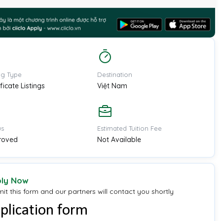
ing Type
Destination
ificate Listings
Việt Nam
us
Estimated Tuition Fee
roved
Not Available
ly Now
it this form and our partners will contact you shortly