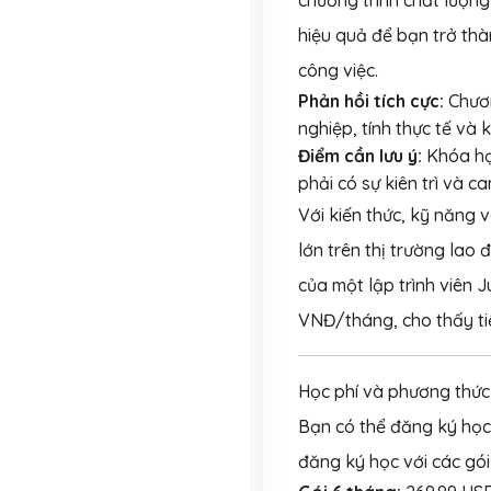
hiệu quả để bạn trở th
công việc.
Phản hồi tích cực:
Chươn
nghiệp, tính thực tế và 
Điểm cần lưu ý:
Khóa họ
phải có sự kiên trì và 
Với kiến thức, kỹ năng 
lớn trên thị trường lao
của một lập trình viên J
VNĐ/tháng, cho thấy ti
Học phí và phương thức
Bạn có thể đăng ký họ
đăng ký học với các gói