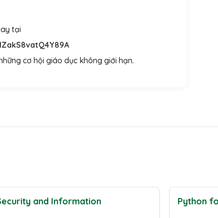
ay tại
sMZakS8vatQ4Y89A
hững cơ hội giáo dục không giới hạn.
Security and Information
Python fo