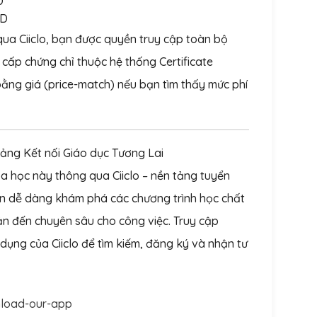
D
SD
ua Ciiclo, bạn được quyền truy cập toàn bộ
cấp chứng chỉ thuộc hệ thống Certificate
 bằng giá (price-match) nếu bạn tìm thấy mức phí
 tảng Kết nối Giáo dục Tương Lai
a học này thông qua Ciiclo – nền tảng tuyển
ạn dễ dàng khám phá các chương trình học chất
bản đến chuyên sâu cho công việc. Truy cập
dụng của Ciiclo để tìm kiếm, đăng ký và nhận tư
nload-our-app