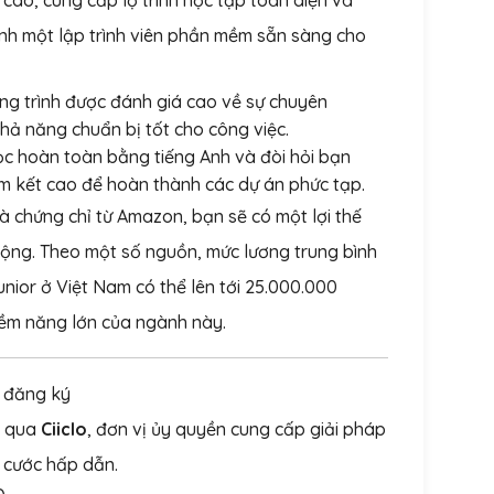
ành một lập trình viên phần mềm sẵn sàng cho
g trình được đánh giá cao về sự chuyên
khả năng chuẩn bị tốt cho công việc.
c hoàn toàn bằng tiếng Anh và đòi hỏi bạn
cam kết cao để hoàn thành các dự án phức tạp.
và chứng chỉ từ Amazon, bạn sẽ có một lợi thế
 động. Theo một số nguồn, mức lương trung bình
unior ở Việt Nam có thể lên tới 25.000.000
ềm năng lớn của ngành này.
 đăng ký
c qua
Ciiclo
, đơn vị ủy quyền cung cấp giải pháp
 cước hấp dẫn.