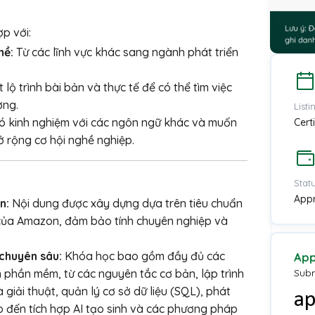
p với:
hề:
Từ các lĩnh vực khác sang ngành phát triển
ộ trình bài bản và thực tế để có thể tìm việc
ờng.
List
ó kinh nghiệm với các ngôn ngữ khác và muốn
Cert
 rộng cơ hội nghề nghiệp.
Stat
App
n:
Nội dung được xây dựng dựa trên tiêu chuẩn
 của Amazon, đảm bảo tính chuyên nghiệp và
 chuyên sâu:
Khóa học bao gồm đầy đủ các
App
n phần mềm, từ các nguyên tắc cơ bản, lập trình
Subm
à giải thuật, quản lý cơ sở dữ liệu (SQL), phát
ho đến tích hợp AI tạo sinh và các phương pháp