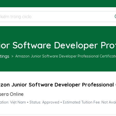
r Software Developer Profe
stings
Amazon Junior Software Developer Professional Certificat
on Junior Software Developer Professional 
sera Online
ation: Việt Nam • Status: Approved • Estimated Tuition Fee: Not Avai