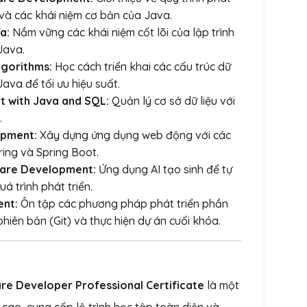
và các khái niệm cơ bản của Java.
a:
Nắm vững các khái niệm cốt lõi của lập trình
Java.
lgorithms:
Học cách triển khai các cấu trúc dữ
Java để tối ưu hiệu suất.
 with Java and SQL:
Quản lý cơ sở dữ liệu với
.
opment:
Xây dựng ứng dụng web động với các
ing và Spring Boot.
ware Development:
Ứng dụng AI tạo sinh để tự
á trình phát triển.
ent:
Ôn tập các phương pháp phát triển phần
hiên bản (Git) và thực hiện dự án cuối khóa.
e Developer Professional Certificate
là một
 cao, cung cấp lộ trình học tập toàn diện và