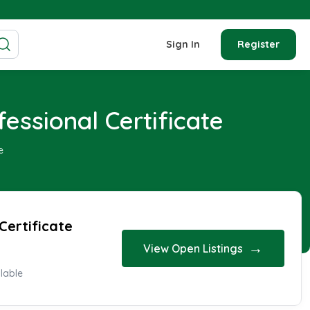
Sign In
Register
ssional Certificate
e
Certificate
→
View Open Listings
lable