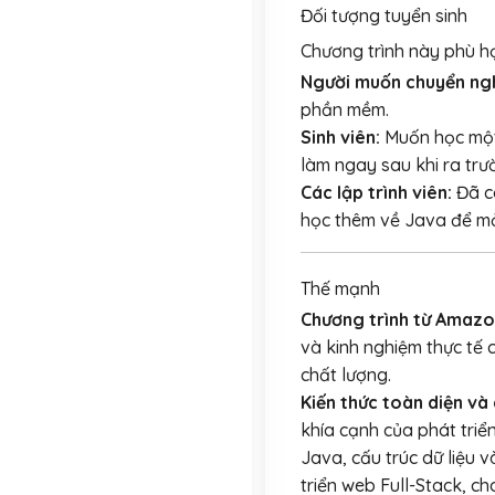
Đối tượng tuyển sinh
Chương trình này phù hợ
Người muốn chuyển ng
phần mềm.
Sinh viên:
Muốn học một l
làm ngay sau khi ra trư
Các lập trình viên:
Đã c
học thêm về Java để mở
Thế mạnh
Chương trình từ Amazo
và kinh nghiệm thực tế
chất lượng.
Kiến thức toàn diện và
khía cạnh của phát triể
Java, cấu trúc dữ liệu v
triển web Full-Stack, c