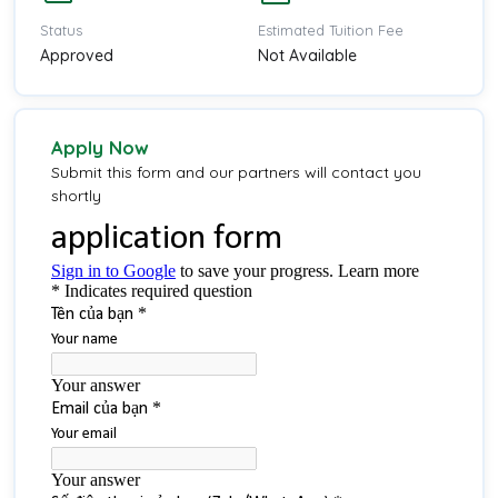
Status
Estimated Tuition Fee
Approved
Not Available
Apply Now
Submit this form and our partners will contact you
shortly