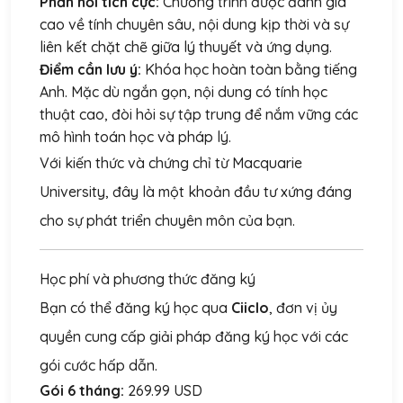
Phản hồi tích cực:
Chương trình được đánh giá
cao về tính chuyên sâu, nội dung kịp thời và sự
liên kết chặt chẽ giữa lý thuyết và ứng dụng.
Điểm cần lưu ý:
Khóa học hoàn toàn bằng tiếng
Anh. Mặc dù ngắn gọn, nội dung có tính học
thuật cao, đòi hỏi sự tập trung để nắm vững các
mô hình toán học và pháp lý.
Với kiến thức và chứng chỉ từ Macquarie
University, đây là một khoản đầu tư xứng đáng
cho sự phát triển chuyên môn của bạn.
Học phí và phương thức đăng ký
Bạn có thể đăng ký học qua
Ciiclo
, đơn vị ủy
quyền cung cấp giải pháp đăng ký học với các
gói cước hấp dẫn.
Gói 6 tháng:
269.99 USD