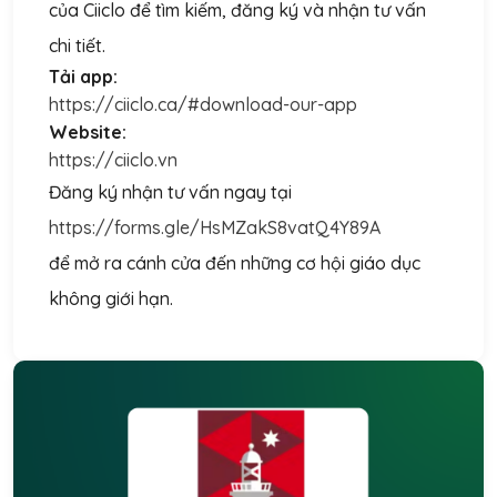
của Ciiclo để tìm kiếm, đăng ký và nhận tư vấn
chi tiết.
Tải app:
https://ciiclo.ca/#download-our-app
Website:
https://ciiclo.vn
Đăng ký nhận tư vấn ngay tại
https://forms.gle/HsMZakS8vatQ4Y89A
để mở ra cánh cửa đến những cơ hội giáo dục
không giới hạn.