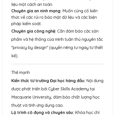
liệu một cách an toàn.
Chuyên gia an ninh mạng:
Muốn củng cố kiến
thức về các rủi ro bảo mật dữ liệu và các biện
pháp kiểm soát.
Chuyên gia công nghệ:
Cần đảm bảo các sản
phẩm và hệ thống của mình tuân thủ nguyên tắc
"privacy by design" (quyền riêng tư ngay từ thiết
kế).
Thế mạnh
Kiến thức từ trường Đại học hàng đầu:
Nội dung
được phát triển bởi Cyber Skills Academy tại
Macquarie University, đảm bảo chất lượng học
thuật và tính ứng dụng cao.
Lộ trình cô đọng và chuyên sâu:
Khóa học chỉ