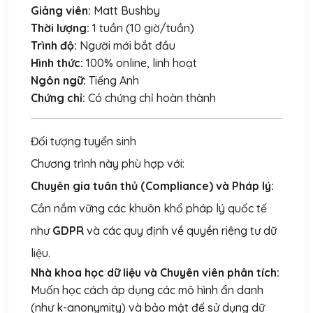
Giảng viên:
Matt Bushby
Thời lượng:
1 tuần (10 giờ/tuần)
Trình độ:
Người mới bắt đầu
Hình thức:
100% online, linh hoạt
Ngôn ngữ:
Tiếng Anh
Chứng chỉ:
Có chứng chỉ hoàn thành
Đối tượng tuyển sinh
Chương trình này phù hợp với:
Chuyên gia tuân thủ (Compliance) và Pháp lý:
Cần nắm vững các khuôn khổ pháp lý quốc tế
như
GDPR
và các quy định về quyền riêng tư dữ
liệu.
Nhà khoa học dữ liệu và Chuyên viên phân tích:
Muốn học cách áp dụng các mô hình ẩn danh
(như k-anonymity) và bảo mật để sử dụng dữ