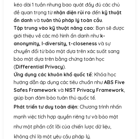
kéo dài 1 tuần nhưng bao quát đầy đủ các chủ
đề quan trọng từ
nhận diện rủi ro
đến
kỹ thuật
ẩn danh
và
tuân thủ pháp lý toàn cầu
.
Tập trung vào kỹ thuật nâng cao:
Bạn sẽ được
giới thiệu về các mô hình ẩn danh như
k-
anonymity, l-diversity, t-closeness
và sự
chuyển đổi từ bảo mật dựa trên xác suất sang
bảo mật dựa trên bằng chứng toán học
(
Differential Privacy
).
Ứng dụng các khuôn khổ quốc tế:
Khóa học
hướng dẫn áp dụng các tiêu chuẩn như
ABS Five
Safes Framework
và
NIST Privacy Framework
,
giúp bạn đảm bảo tuân thủ quốc tế.
Phát triển tư duy toàn diện:
Chương trình nhấn
mạnh việc tích hợp quyền riêng tư và bảo mật
như một phần cốt lõi của chiến lược dữ liệu,
không chỉ là một yêu cầu pháp lý.