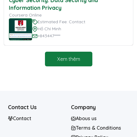
Cyber Security: Data Security and
Information Privacy
Coursera Online
Estimated Fee: Contact
Hồ Chí Minh
+843447*****
Xem thêm
Contact Us
Company
Contact
Abous us
Terms & Conditions