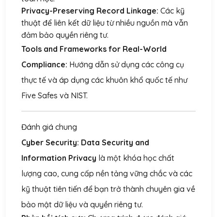
Privacy-Preserving Record Linkage:
Các kỹ
thuật để liên kết dữ liệu từ nhiều nguồn mà vẫn
đảm bảo quyền riêng tư.
Tools and Frameworks for Real-World
Compliance:
Hướng dẫn sử dụng các công cụ
thực tế và áp dụng các khuôn khổ quốc tế như
Five Safes và NIST.
Đánh giá chung
Cyber Security: Data Security and
Information Privacy
là một khóa học chất
lượng cao, cung cấp nền tảng vững chắc và các
kỹ thuật tiên tiến để bạn trở thành chuyên gia về
bảo mật dữ liệu và quyền riêng tư.