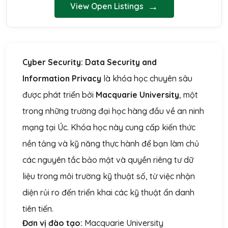
→
View Open Listings
Cyber Security: Data Security and
Information Privacy
là khóa học chuyên sâu
được phát triển bởi
Macquarie University
, một
trong những trường đại học hàng đầu về an ninh
mạng tại Úc. Khóa học này cung cấp kiến thức
nền tảng và kỹ năng thực hành để bạn làm chủ
các nguyên tắc bảo mật và quyền riêng tư dữ
liệu trong môi trường kỹ thuật số, từ việc nhận
diện rủi ro đến triển khai các kỹ thuật ẩn danh
tiên tiến.
Đơn vị đào tạo:
Macquarie University