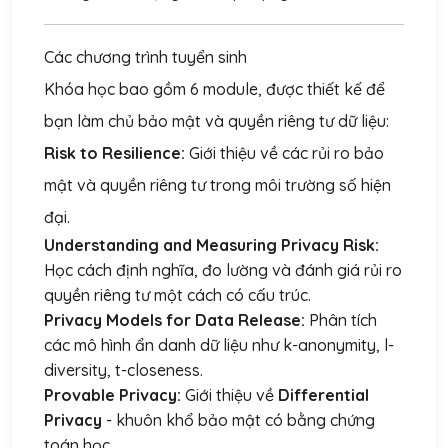
Các chương trình tuyển sinh
Khóa học bao gồm 6 module, được thiết kế để
bạn làm chủ bảo mật và quyền riêng tư dữ liệu:
Risk to Resilience:
Giới thiệu về các rủi ro bảo
mật và quyền riêng tư trong môi trường số hiện
đại.
Understanding and Measuring Privacy Risk:
Học cách định nghĩa, đo lường và đánh giá rủi ro
quyền riêng tư một cách có cấu trúc.
Privacy Models for Data Release:
Phân tích
các mô hình ẩn danh dữ liệu như k-anonymity, l-
diversity, t-closeness.
Provable Privacy:
Giới thiệu về
Differential
Privacy
- khuôn khổ bảo mật có bằng chứng
toán học.