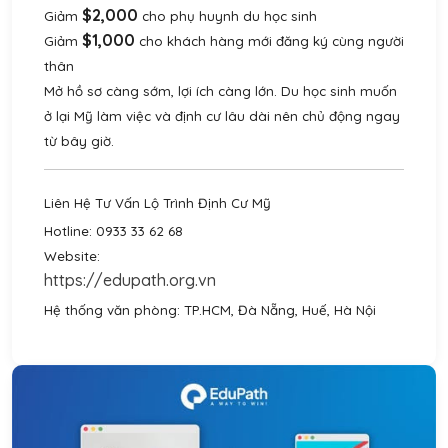
$2,000
Giảm
cho phụ huynh du học sinh
$1,000
Giảm
cho khách hàng mới đăng ký cùng người
thân
Mở hồ sơ càng sớm, lợi ích càng lớn. Du học sinh muốn
ở lại Mỹ làm việc và định cư lâu dài nên chủ động ngay
từ bây giờ.
Liên Hệ Tư Vấn Lộ Trình Định Cư Mỹ
Hotline: 0933 33 62 68
Website:
https://edupath.org.vn
Hệ thống văn phòng: TP.HCM, Đà Nẵng, Huế, Hà Nội