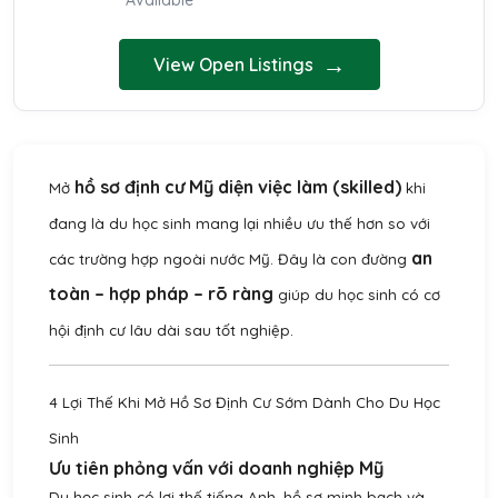
Available
→
View Open Listings
hồ sơ định cư Mỹ diện việc làm (skilled)
Mở
khi
đang là du học sinh mang lại nhiều ưu thế hơn so với
an
các trường hợp ngoài nước Mỹ. Đây là con đường
toàn – hợp pháp – rõ ràng
giúp du học sinh có cơ
hội định cư lâu dài sau tốt nghiệp.
4 Lợi Thế Khi Mở Hồ Sơ Định Cư Sớm Dành Cho Du Học
Sinh
Ưu tiên phỏng vấn với doanh nghiệp Mỹ
Du học sinh có lợi thế tiếng Anh, hồ sơ minh bạch và