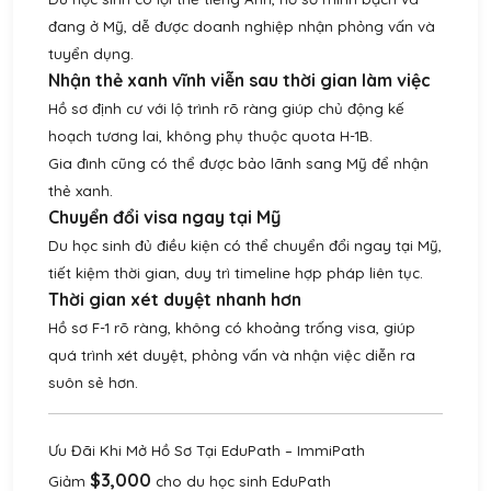
đang ở Mỹ, dễ được doanh nghiệp nhận phỏng vấn và
tuyển dụng.
Nhận thẻ xanh vĩnh viễn sau thời gian làm việc
Hồ sơ định cư với lộ trình rõ ràng giúp chủ động kế
hoạch tương lai, không phụ thuộc quota H-1B.
Gia đình cũng có thể được bảo lãnh sang Mỹ để nhận
thẻ xanh.
Chuyển đổi visa ngay tại Mỹ
Du học sinh đủ điều kiện có thể chuyển đổi ngay tại Mỹ,
tiết kiệm thời gian, duy trì timeline hợp pháp liên tục.
Thời gian xét duyệt nhanh hơn
Hồ sơ F-1 rõ ràng, không có khoảng trống visa, giúp
quá trình xét duyệt, phỏng vấn và nhận việc diễn ra
suôn sẻ hơn.
Ưu Đãi Khi Mở Hồ Sơ Tại EduPath – ImmiPath
$3,000
Giảm
cho du học sinh EduPath